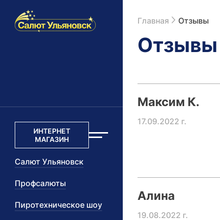
Шапка сайта
Главная
Отзывы
Отзывы
Максим К.
17.09.2022 г.
ИНТЕРНЕТ
МАГАЗИН
Салют Ульяновск
Профсалюты
Алина
Пиротехническое шоу
19.08.2022 г.