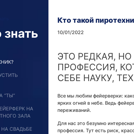
нать
Кто такой пиротехн
 знать
10/01/2022
ЭТО РЕДКАЯ, Н
ХНИК?
ПРОФЕССИЯ, КО
УСТИТЬ
СЕБЕ НАУКУ, ТЕ
А “ТЫ”
Все мы любим фейерверки: как
ярких огней в небе. Ведь фейер
ЕЙЕРФЕРК НА
переживаний.
ТНОГО ЗАЛА
Для нас это безумно интересна
 НА СВАДЬБЕ
профессия. Тут есть риск, крас